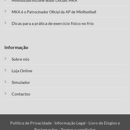
Minifootball escolhe Bolas Oficiais MKA
MKA é o Patrocinador Oficial da AP de Minifootball
Dicas para a prática de exercício físico no frio
Informação
Sobre nós
Loja Online
Simulador
Contactos
Política de Privacidade ⋅
Informação Legal ⋅
Livro de Elogios e
Reclamações ⋅
Termos e condições