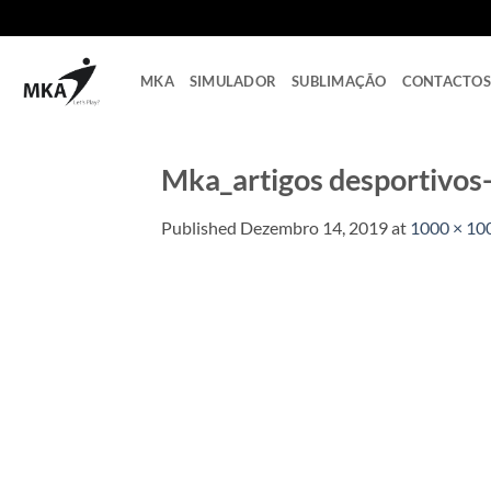
Skip
to
content
MKA
SIMULADOR
SUBLIMAÇÃO
CONTACTOS
Mka_artigos desportivo
Published
Dezembro 14, 2019
at
1000 × 10