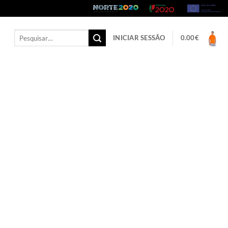
Pesquisar
INICIAR SESSÃO
0.00
€
por: