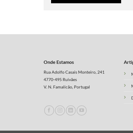
Onde Estamos
Arti
Rua Adolfo Casais Monteiro, 241
M
4770-495 Ruivães
M
V. N. Famalicão, Portugal
D