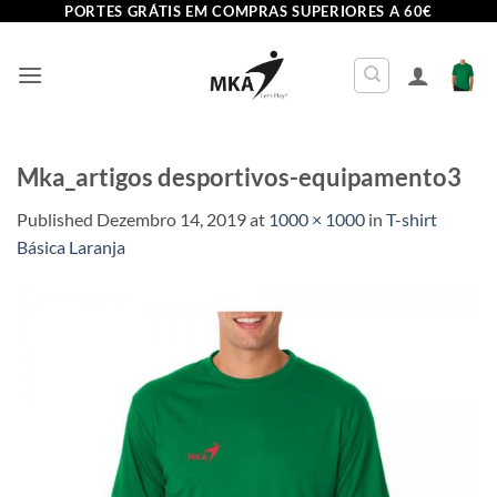
Skip
PORTES GRÁTIS EM COMPRAS SUPERIORES A 60€
to
content
Mka_artigos desportivos-equipamento3
Published
Dezembro 14, 2019
at
1000 × 1000
in
T-shirt
Básica Laranja