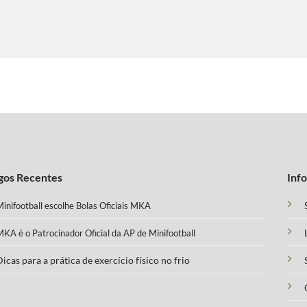
gos Recentes
Inf
inifootball escolhe Bolas Oficiais MKA
KA é o Patrocinador Oficial da AP de Minifootball
icas para a prática de exercício físico no frio