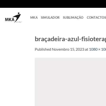
Skip
to
content
MKA
SIMULADOR
SUBLIMAÇÃO
CONTACTOS
braçadeira-azul-fisiote
Published
Novembro 15, 2023
at
1080 × 10