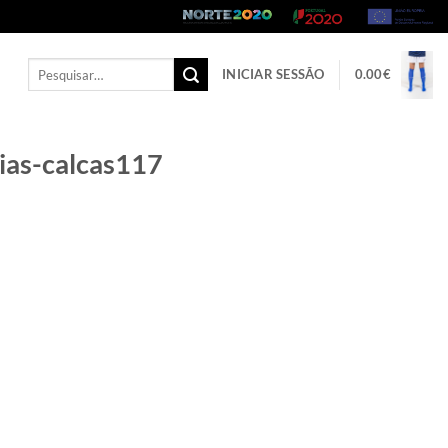
Pesquisar
INICIAR SESSÃO
0.00
€
por:
ias-calcas117