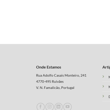
Onde Estamos
Arti
Rua Adolfo Casais Monteiro, 241
M
4770-495 Ruivães
M
V. N. Famalicão, Portugal
D