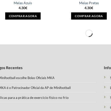
multiple
multiple
ESGOTADO
Meias Azuis
Meias Pretas
variants.
variants.
4.30
€
4.30
€
The
The
COMPRAR AGORA
COMPRAR AGORA
options
options
This
This
may
may
product
product
be
be
has
has
chosen
chosen
multiple
multiple
on
on
variants.
variants.
the
the
The
The
product
product
options
options
page
page
may
may
gos Recentes
Inf
be
be
chosen
chosen
inifootball escolhe Bolas Oficiais MKA
on
on
the
the
KA é o Patrocinador Oficial da AP de Minifootball
product
product
page
page
icas para a prática de exercício físico no frio