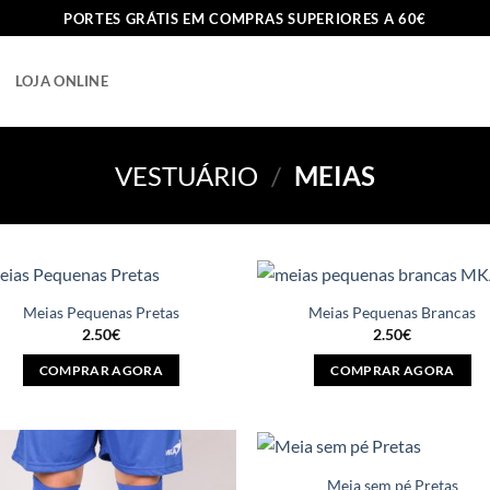
PORTES GRÁTIS EM COMPRAS SUPERIORES A 60€
LOJA ONLINE
VESTUÁRIO
/
MEIAS
Meias Pequenas Pretas
Meias Pequenas Brancas
2.50
€
2.50
€
COMPRAR AGORA
COMPRAR AGORA
This
This
product
product
has
has
multiple
multiple
Meia sem pé Pretas