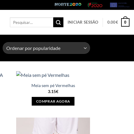
Pesquisar
INICIAR SESSÃO
0.00
€
0
por:
Meia sem pé Vermelhas
3.15
€
COMPRAR AGORA
This
product
has
multiple