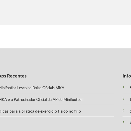
gos Recentes
Inf
inifootball escolhe Bolas Oficiais MKA
KA é o Patrocinador Oficial da AP de Minifootball
icas para a prática de exercício físico no frio