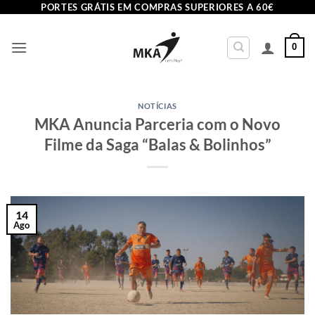
Skip
PORTES GRÁTIS EM COMPRAS SUPERIORES A 60€
to
content
0
NOTÍCIAS
MKA Anuncia Parceria com o Novo
Filme da Saga “Balas & Bolinhos”
14
Ago