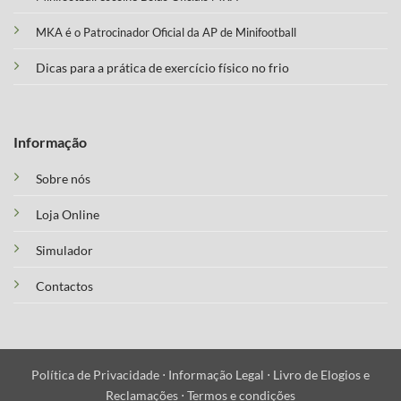
MKA é o Patrocinador Oficial da AP de Minifootball
Dicas para a prática de exercício físico no frio
Informação
Sobre nós
Loja Online
Simulador
Contactos
Política de Privacidade ⋅
Informação Legal ⋅
Livro de Elogios e
Reclamações ⋅
Termos e condições