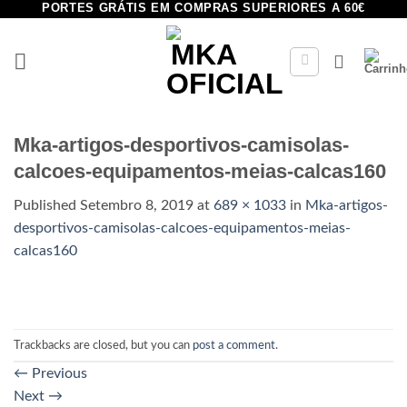
PORTES GRÁTIS EM COMPRAS SUPERIORES A 60€
Skip
to
content
Mka-artigos-desportivos-camisolas-
calcoes-equipamentos-meias-calcas160
Published
Setembro 8, 2019
at
689 × 1033
in
Mka-artigos-
desportivos-camisolas-calcoes-equipamentos-meias-
calcas160
Trackbacks are closed, but you can
post a comment
.
←
Previous
Next
→