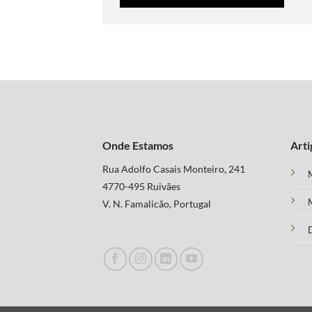
Onde Estamos
Arti
Rua Adolfo Casais Monteiro, 241
M
4770-495 Ruivães
M
V. N. Famalicão, Portugal
D