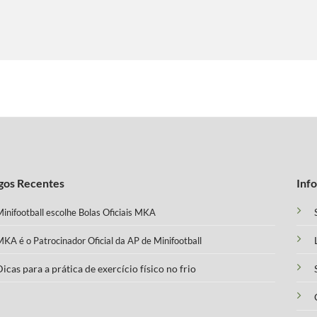
gos Recentes
Inf
inifootball escolhe Bolas Oficiais MKA
KA é o Patrocinador Oficial da AP de Minifootball
icas para a prática de exercício físico no frio