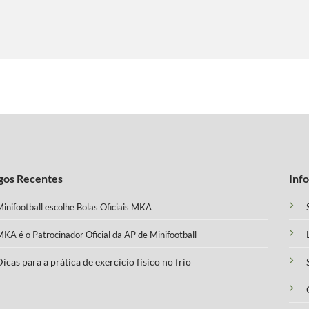
gos Recentes
Inf
inifootball escolhe Bolas Oficiais MKA
KA é o Patrocinador Oficial da AP de Minifootball
icas para a prática de exercício físico no frio