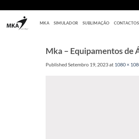
Skip
to
content
MKA
SIMULADOR
SUBLIMAÇÃO
CONTACTOS
Mka – Equipamentos de Á
Published
Setembro 19, 2023
at
1080 × 10