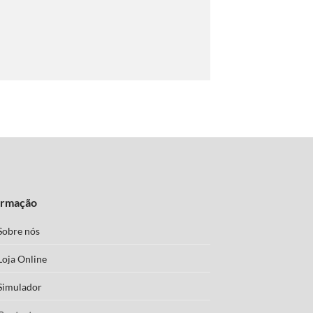
ormação
Sobre nós
Loja Online
Simulador