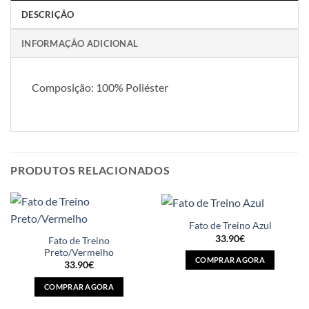
DESCRIÇÃO
INFORMAÇÃO ADICIONAL
Composição: 100% Poliéster
PRODUTOS RELACIONADOS
Fato de Treino Azul
33.90
€
Fato de Treino
Preto/Vermelho
COMPRAR AGORA
33.90
€
This
COMPRAR AGORA
product
This
has