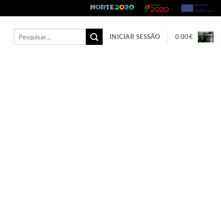
Pesquisar
INICIAR SESSÃO
0.00
€
por: