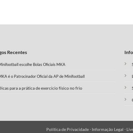
gos Recentes
Inf
inifootball escolhe Bolas Oficiais MKA
KA é o Patrocinador Oficial da AP de Minifootball
icas para a prática de exercício físico no frio
Política de Privacidade ⋅
Informação Legal ⋅
Liv