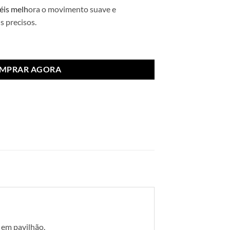
éis melh
ora o movimento suave e
s precisos.
al Tamanho 2
MPRAR AGORA
 em pavilhão.