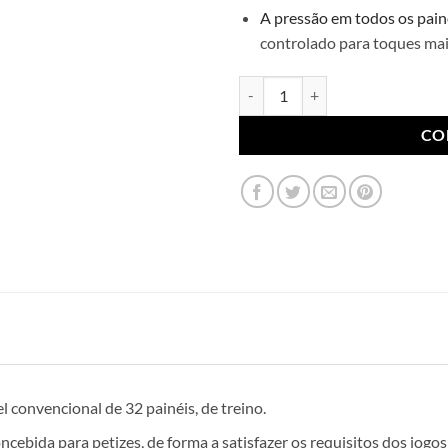
A pressão em todos os pain
controlado
para toques mai
Quantidade de Bola MAMBO Futs
CO
l convencional de 32 painéis, de treino.
ncebida para petizes, de forma a satisfazer os
requisitos dos jogos