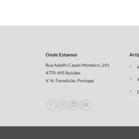
Onde Estamos
Arti
Rua Adolfo Casais Monteiro, 241
M
4770-495 Ruivães
M
V. N. Famalicão, Portugal
D