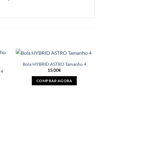
Bola HYBRID ASTRO Tamanho 4
15.00
€
 4
COMPRAR AGORA
Bola TEKNO MIN
20.0